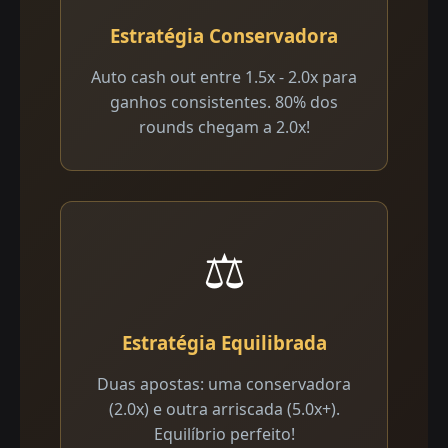
Estratégia Conservadora
Auto cash out entre 1.5x - 2.0x para
ganhos consistentes. 80% dos
rounds chegam a 2.0x!
⚖️
Estratégia Equilibrada
Duas apostas: uma conservadora
(2.0x) e outra arriscada (5.0x+).
Equilíbrio perfeito!