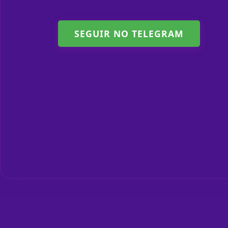
SEGUIR NO TELEGRAM