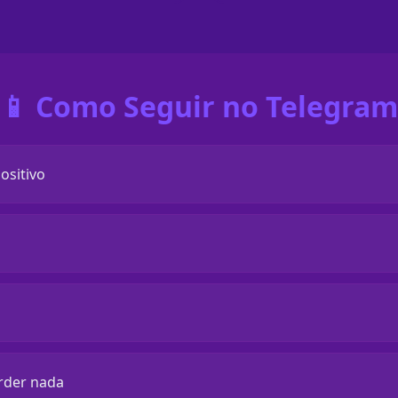
📱 Como Seguir no Telegram
ositivo
erder nada