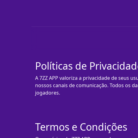
Políticas de Privacida
A 7ZZ APP valoriza a privacidade de seus u
nossos canais de comunicação. Todos os dad
jogadores.
Termos e Condições