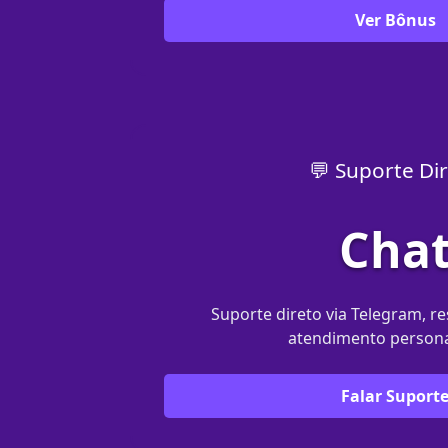
Ver Bônus
💬 Suporte Di
Cha
Suporte direto via Telegram, r
atendimento persona
Falar Suport