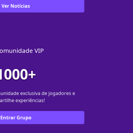
Ver Notícias
Comunidade VIP
1000+
unidade exclusiva de jogadores e
rtilhe experiências!
Entrar Grupo