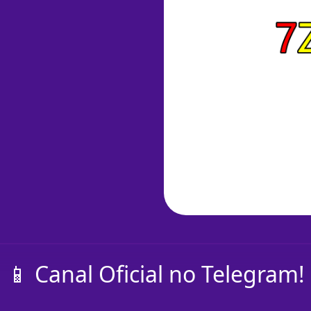
📱 Canal Oficial no Telegram!