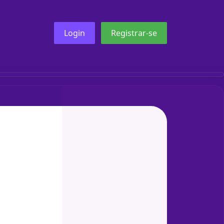
Login
Registrar-se