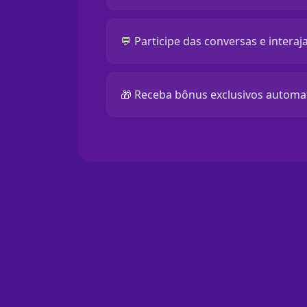
💬 Participe das conversas e interaj
🎁 Receba bônus exclusivos autom