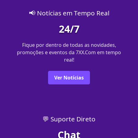
📢 Notícias em Tempo Real
24/7
Fique por dentro de todas as novidades,
promoções e eventos da 7XX.Com em tempo
real!
Ver Notícias
💬 Suporte Direto
Chat