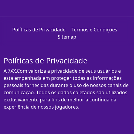
Políticas de Privacidade
Termos e Condições
Sitemap
Políticas de Privacidade
A 7XX.Com valoriza a privacidade de seus usuários e
está empenhada em proteger todas as informações
pessoais fornecidas durante o uso de nossos canais de
comunicação. Todos os dados coletados são utilizados
exclusivamente para fins de melhoria contínua da
experiência de nossos jogadores.