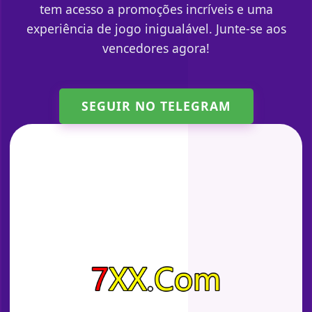
tem acesso a promoções incríveis e uma
experiência de jogo inigualável. Junte-se aos
vencedores agora!
SEGUIR NO TELEGRAM