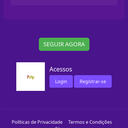
SEGUIR AGORA
Acessos
Login
Registrar-se
Políticas de Privacidade
Termos e Condições