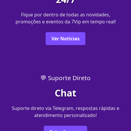
Fique por dentro de todas as novidades,
promoções e eventos da 7Vip em tempo real!
Ver Notícias
💬 Suporte Direto
Chat
Suporte direto via Telegram, respostas rápidas e
atendimento personalizado!