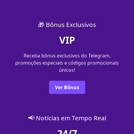
🎁 Bônus Exclusivos
VIP
Receba bônus exclusivos do Telegram,
promoções especiais e códigos promocionais
únicos!
Ver Bônus
📢 Notícias em Tempo Real
24/7