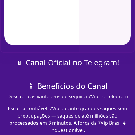
📱 Canal Oficial no Telegram!
📱 Benefícios do Canal
Descubra as vantagens de seguir a 7Vip no Telegram
Escolha confiável: 7Vip garante grandes saques sem
preocupações — saques de até milhões são
processados em 3 minutos. A força da 7Vip Brasil é
inquestionável.