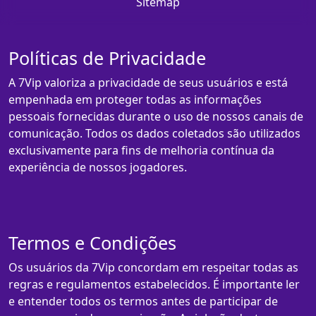
Sitemap
Políticas de Privacidade
A 7Vip valoriza a privacidade de seus usuários e está
empenhada em proteger todas as informações
pessoais fornecidas durante o uso de nossos canais de
comunicação. Todos os dados coletados são utilizados
exclusivamente para fins de melhoria contínua da
experiência de nossos jogadores.
Termos e Condições
Os usuários da 7Vip concordam em respeitar todas as
regras e regulamentos estabelecidos. É importante ler
e entender todos os termos antes de participar de