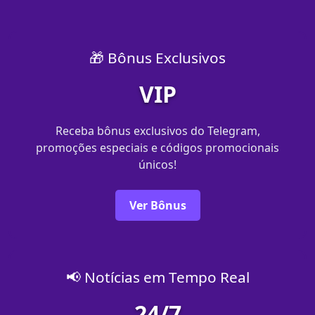
🎁 Bônus Exclusivos
VIP
Receba bônus exclusivos do Telegram,
promoções especiais e códigos promocionais
únicos!
Ver Bônus
📢 Notícias em Tempo Real
24/7