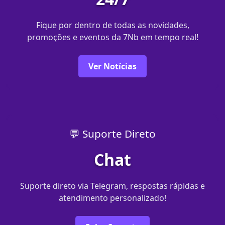
Fique por dentro de todas as novidades,
promoções e eventos da 7Nb em tempo real!
Ver Notícias
💬 Suporte Direto
Chat
Suporte direto via Telegram, respostas rápidas e
atendimento personalizado!