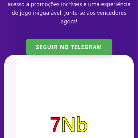
acesso a promoções incríveis e uma experiência
de jogo inigualável. Junte-se aos vencedores
agora!
SEGUIR NO TELEGRAM