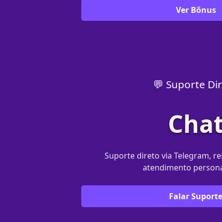
Ver Bônus
💬 Suporte Di
Cha
Suporte direto via Telegram, r
atendimento persona
Falar Suport