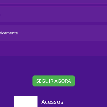
a
aticamente
SEGUIR AGORA
Acessos