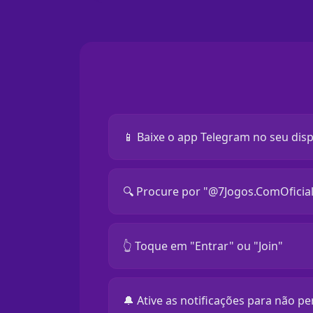
📱 Baixe o app Telegram no seu disp
🔍 Procure por "@7Jogos.ComOficial
👆 Toque em "Entrar" ou "Join"
🔔 Ative as notificações para não p