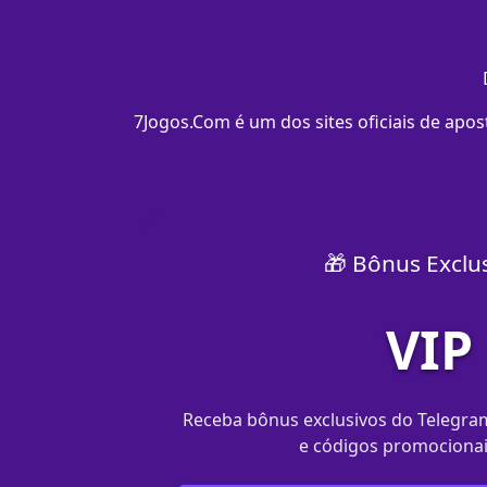
7Jogos.Com é um dos sites oficiais de apo
🎁 Bônus Exclu
VIP
Receba bônus exclusivos do Telegra
e códigos promocionai