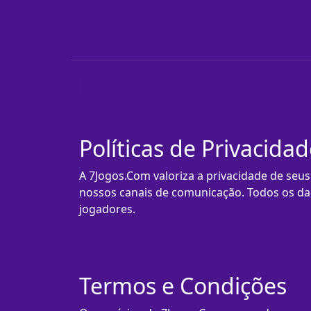
Políticas de Privacida
A 7Jogos.Com valoriza a privacidade de seu
nossos canais de comunicação. Todos os dad
jogadores.
Termos e Condições