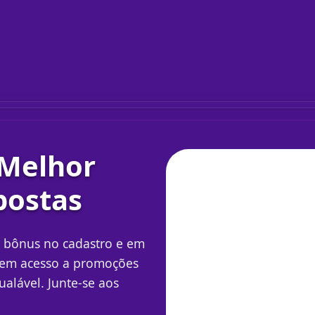
 Melhor
postas
 bônus no cadastro e em
tem acesso a promoções
ualável. Junte-se aos