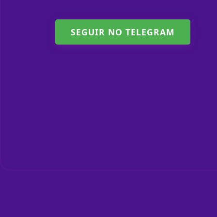
SEGUIR NO TELEGRAM