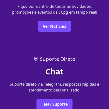
Fique por dentro de todas as novidades,
promoções e eventos da 7Cpg em tempo real!
Ver Notícias
💬 Suporte Direto
Chat
Suporte direto via Telegram, respostas rápidas e
atendimento personalizado!
Falar Suporte