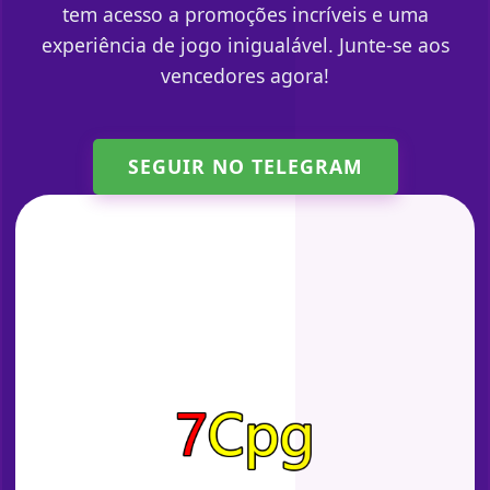
tem acesso a promoções incríveis e uma
experiência de jogo inigualável. Junte-se aos
vencedores agora!
SEGUIR NO TELEGRAM