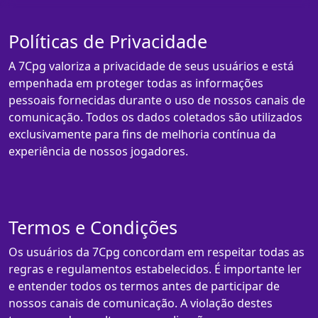
Políticas de Privacidade
A 7Cpg valoriza a privacidade de seus usuários e está
empenhada em proteger todas as informações
pessoais fornecidas durante o uso de nossos canais de
comunicação. Todos os dados coletados são utilizados
exclusivamente para fins de melhoria contínua da
experiência de nossos jogadores.
Termos e Condições
Os usuários da 7Cpg concordam em respeitar todas as
regras e regulamentos estabelecidos. É importante ler
e entender todos os termos antes de participar de
nossos canais de comunicação. A violação destes