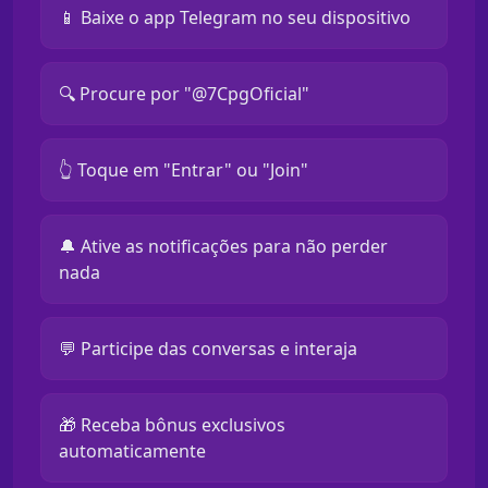
📱 Baixe o app Telegram no seu dispositivo
🔍 Procure por "@7CpgOficial"
👆 Toque em "Entrar" ou "Join"
🔔 Ative as notificações para não perder
nada
💬 Participe das conversas e interaja
🎁 Receba bônus exclusivos
automaticamente