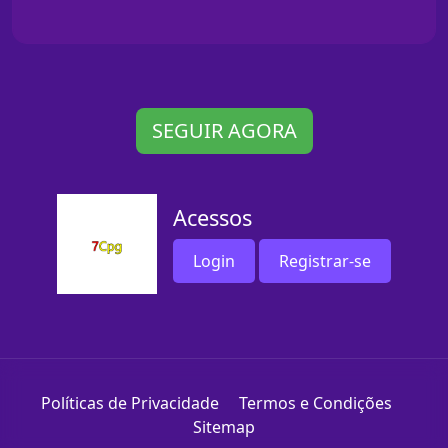
SEGUIR AGORA
Acessos
Login
Registrar-se
Políticas de Privacidade
Termos e Condições
Sitemap