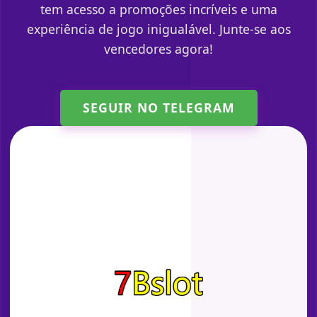
tem acesso a promoções incríveis e uma
experiência de jogo inigualável. Junte-se aos
vencedores agora!
SEGUIR NO TELEGRAM