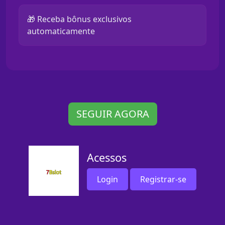
🎁 Receba bônus exclusivos
automaticamente
SEGUIR AGORA
Acessos
Login
Registrar-se