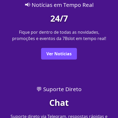
📢 Notícias em Tempo Real
24/7
Fique por dentro de todas as novidades,
promoções e eventos da 7Bslot em tempo real!
Ver Notícias
💬 Suporte Direto
Chat
Suporte direto via Telegram, respostas rápidas e