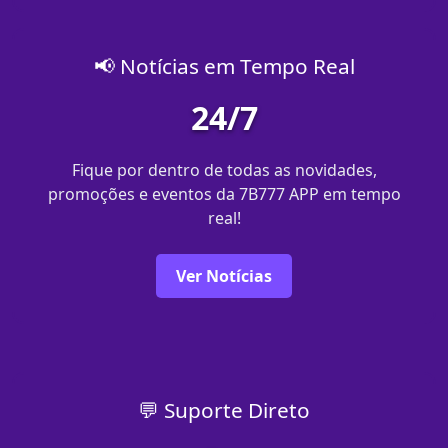
📢 Notícias em Tempo Real
24/7
Fique por dentro de todas as novidades,
promoções e eventos da 7B777 APP em tempo
real!
Ver Notícias
💬 Suporte Direto