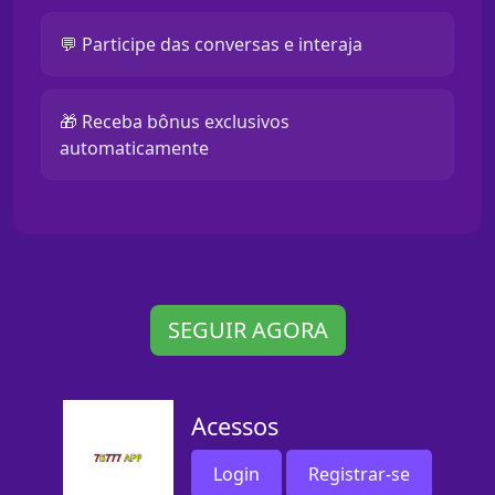
💬 Participe das conversas e interaja
🎁 Receba bônus exclusivos
automaticamente
SEGUIR AGORA
Acessos
Login
Registrar-se