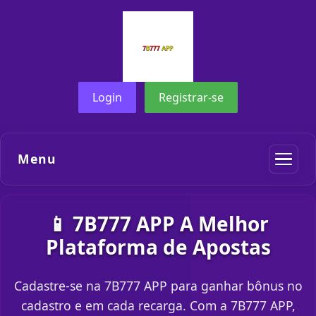
Login
Registrar-se
Menu
📱 7B777 APP A Melhor
Plataforma de Apostas
Cadastre-se na 7B777 APP para ganhar bônus no
cadastro e em cada recarga. Com a 7B777 APP,