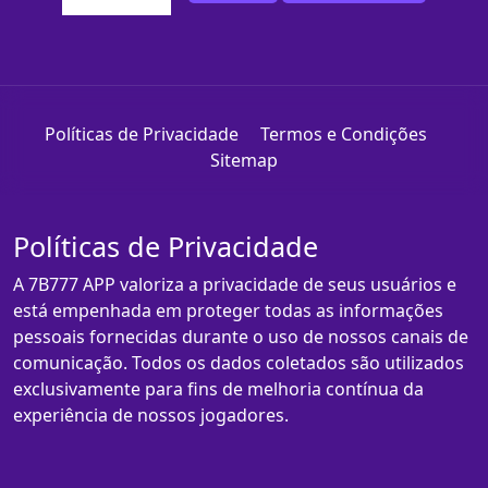
Políticas de Privacidade
Termos e Condições
Sitemap
Políticas de Privacidade
A 7B777 APP valoriza a privacidade de seus usuários e
está empenhada em proteger todas as informações
pessoais fornecidas durante o uso de nossos canais de
comunicação. Todos os dados coletados são utilizados
exclusivamente para fins de melhoria contínua da
experiência de nossos jogadores.