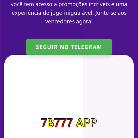
você tem acesso a promoções incríveis e uma
experiência de jogo inigualável. Junte-se aos
vencedores agora!
SEGUIR NO TELEGRAM