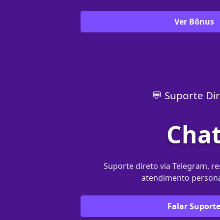
Ver Bônus
💬 Suporte Di
Cha
Suporte direto via Telegram, r
atendimento persona
Falar Suport