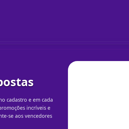
postas
no cadastro e em cada
promoções incríveis e
unte-se aos vencedores