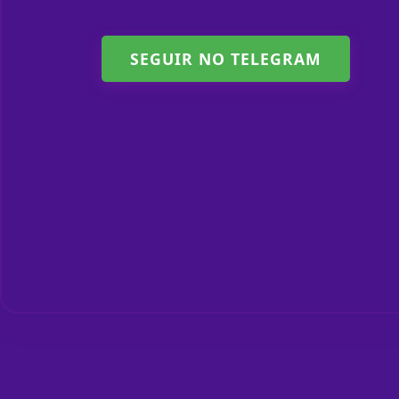
SEGUIR NO TELEGRAM