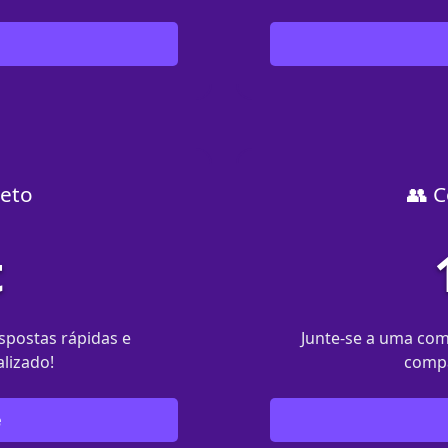
reto
👥 
t
espostas rápidas e
Junte-se a uma com
lizado!
compa
e