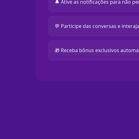
🔔 Ative as notificações para não p
💬 Participe das conversas e interaj
🎁 Receba bônus exclusivos autom