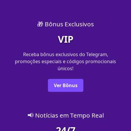
🎁 Bônus Exclusivos
VIP
Receba bônus exclusivos do Telegram,
promoções especiais e códigos promocionais
únicos!
Ver Bônus
📢 Notícias em Tempo Real
24/7