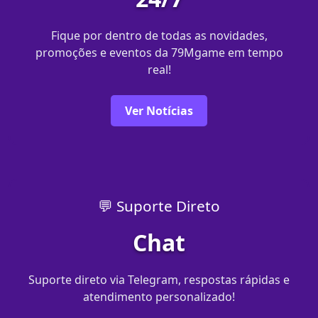
Fique por dentro de todas as novidades,
promoções e eventos da 79Mgame em tempo
real!
Ver Notícias
💬 Suporte Direto
Chat
Suporte direto via Telegram, respostas rápidas e
atendimento personalizado!