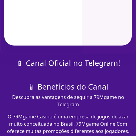
📱 Canal Oficial no Telegram!
📱 Benefícios do Canal
Descubra as vantagens de seguir a 79Mgame no
Telegram
O 79Mgame Casino é uma empresa de jogos de azar
muito conceituada no Brasil. 79Mgame Online Com
oferece muitas promoções diferentes aos jogadores.