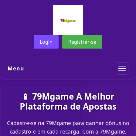
Login
Registrar-se
Menu
📱 79Mgame A Melhor
Plataforma de Apostas
Cadastre-se na 79Mgame para ganhar bônus no
cadastro e em cada recarga. Com a 79Mgame,