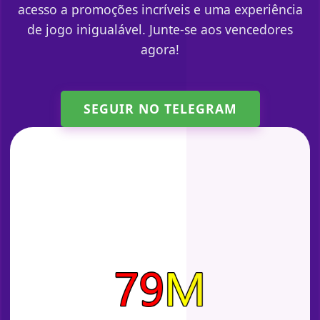
acesso a promoções incríveis e uma experiência
de jogo inigualável. Junte-se aos vencedores
agora!
SEGUIR NO TELEGRAM