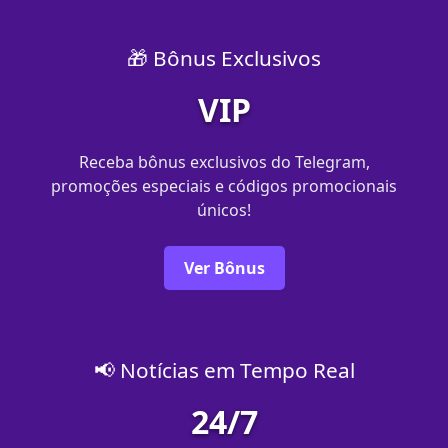
🎁 Bônus Exclusivos
VIP
Receba bônus exclusivos do Telegram,
promoções especiais e códigos promocionais
únicos!
Ver Bônus
📢 Notícias em Tempo Real
24/7