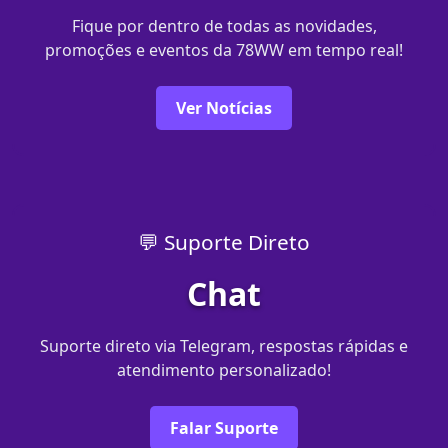
Fique por dentro de todas as novidades,
promoções e eventos da 78WW em tempo real!
Ver Notícias
💬 Suporte Direto
Chat
Suporte direto via Telegram, respostas rápidas e
atendimento personalizado!
Falar Suporte