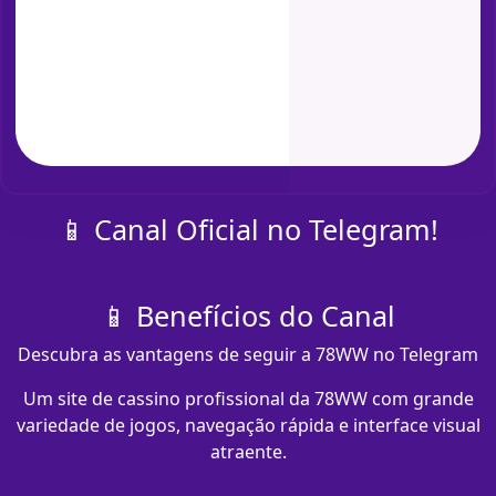
📱 Canal Oficial no Telegram!
📱 Benefícios do Canal
Descubra as vantagens de seguir a 78WW no Telegram
Um site de cassino profissional da 78WW com grande
variedade de jogos, navegação rápida e interface visual
atraente.