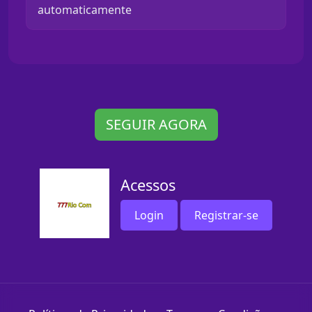
automaticamente
SEGUIR AGORA
Acessos
Login
Registrar-se