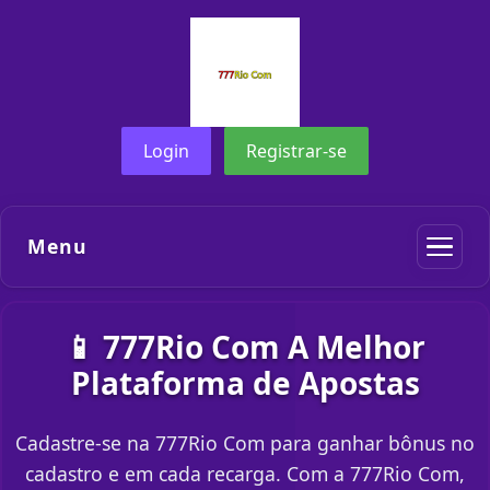
Login
Registrar-se
Menu
📱 777Rio Com A Melhor
Plataforma de Apostas
Cadastre-se na 777Rio Com para ganhar bônus no
cadastro e em cada recarga. Com a 777Rio Com,