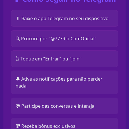
📱 Baixe o app Telegram no seu dispositivo
🔍 Procure por "@777Rio ComOficial"
👆 Toque em "Entrar" ou "Join"
🔔 Ative as notificações para não perder
nada
💬 Participe das conversas e interaja
🎁 Receba bônus exclusivos