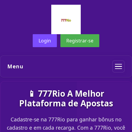
Login
Registrar-se
Menu
📱 777Rio A Melhor
Plataforma de Apostas
Cadastre-se na 777Rio para ganhar bônus no
cadastro e em cada recarga. Com a 777Rio, você