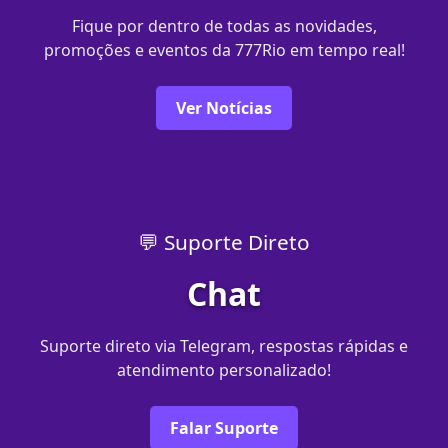
Fique por dentro de todas as novidades,
promoções e eventos da 777Rio em tempo real!
Ver Notícias
💬 Suporte Direto
Chat
Suporte direto via Telegram, respostas rápidas e
atendimento personalizado!
Falar Suporte