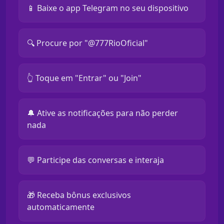
📱 Baixe o app Telegram no seu dispositivo
🔍 Procure por "@777RioOficial"
👆 Toque em "Entrar" ou "Join"
🔔 Ative as notificações para não perder
nada
💬 Participe das conversas e interaja
🎁 Receba bônus exclusivos
automaticamente