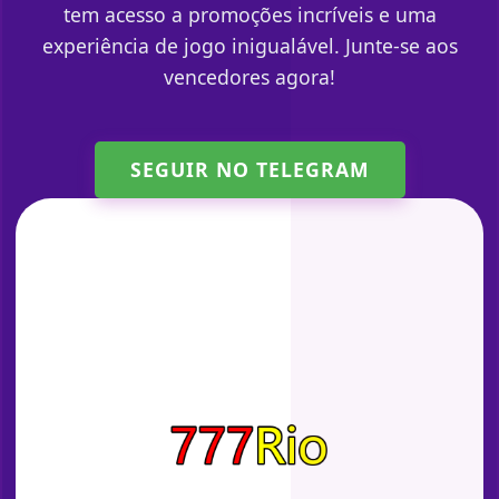
tem acesso a promoções incríveis e uma
experiência de jogo inigualável. Junte-se aos
vencedores agora!
SEGUIR NO TELEGRAM