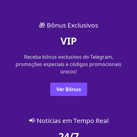
🎁 Bônus Exclusivos
VIP
Receba bônus exclusivos do Telegram,
promoções especiais e códigos promocionais
únicos!
Ver Bônus
📢 Notícias em Tempo Real
24/7