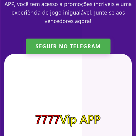
APP, você tem acesso a promoções incríveis e uma
experiência de jogo inigualável. Junte-se aos
vencedores agora!
SEGUIR NO TELEGRAM