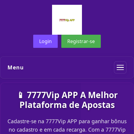
Login
Registrar-se
Menu
📱 7777Vip APP A Melhor
Plataforma de Apostas
Cadastre-se na 7777Vip APP para ganhar bônus
no cadastro e em cada recarga. Com a 7777Vip