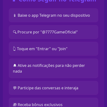
📱 Baixe o app Telegram no seu dispositivo
🔍 Procure por "@7777GameOficial"
👆 Toque em "Entrar" ou "Join"
🔔 Ative as notificações para não perder
nada
💬 Participe das conversas e interaja
🎁 Receba bônus exclusivos