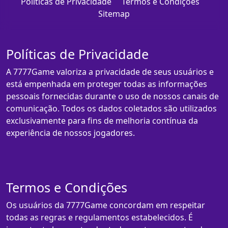
Políticas de Privacidade
Termos e Condições
Sitemap
Políticas de Privacidade
A 7777Game valoriza a privacidade de seus usuários e
está empenhada em proteger todas as informações
pessoais fornecidas durante o uso de nossos canais de
comunicação. Todos os dados coletados são utilizados
exclusivamente para fins de melhoria contínua da
experiência de nossos jogadores.
Termos e Condições
Os usuários da 7777Game concordam em respeitar
todas as regras e regulamentos estabelecidos. É