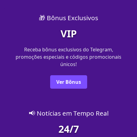
🎁 Bônus Exclusivos
VIP
Receba bônus exclusivos do Telegram,
promoções especiais e códigos promocionais
únicos!
Ver Bônus
📢 Notícias em Tempo Real
24/7