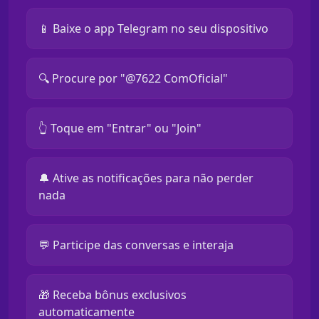
📱 Baixe o app Telegram no seu dispositivo
🔍 Procure por "@7622 ComOficial"
👆 Toque em "Entrar" ou "Join"
🔔 Ative as notificações para não perder
nada
💬 Participe das conversas e interaja
🎁 Receba bônus exclusivos
automaticamente