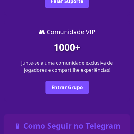
Falar Suporte
👥 Comunidade VIP
1000+
Junte-se a uma comunidade exclusiva de
jogadores e compartilhe experiências!
Entrar Grupo
📱 Como Seguir no Telegram