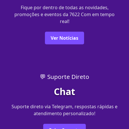
Fique por dentro de todas as novidades,
promoções e eventos da 7622 Com em tempo
real!
Ver Notícias
💬 Suporte Direto
Chat
Suporte direto via Telegram, respostas rápidas e
atendimento personalizado!