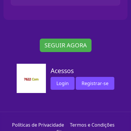
SEGUIR AGORA
Acessos
Login
Registrar-se
Políticas de Privacidade
Termos e Condições