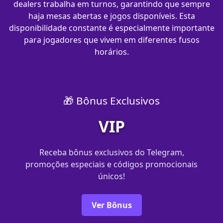
dealers trabalha em turnos, garantindo que sempre
haja mesas abertas e jogos disponíveis. Esta
disponibilidade constante é especialmente importante
para jogadores que vivem em diferentes fusos
horários.
🎁 Bônus Exclusivos
VIP
Receba bônus exclusivos do Telegram,
promoções especiais e códigos promocionais
únicos!
Ver Bônus