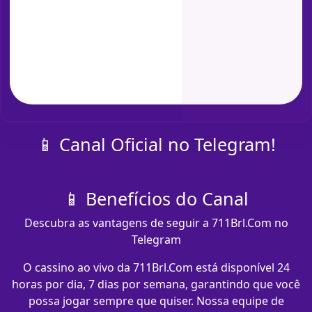
📱 Canal Oficial no Telegram!
📱 Benefícios do Canal
Descubra as vantagens de seguir a 711Brl.Com no
Telegram
O cassino ao vivo da 711Brl.Com está disponível 24
horas por dia, 7 dias por semana, garantindo que você
possa jogar sempre que quiser. Nossa equipe de