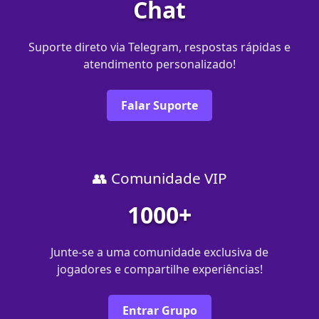
Chat
Suporte direto via Telegram, respostas rápidas e
atendimento personalizado!
Falar Suporte
👥 Comunidade VIP
1000+
Junte-se a uma comunidade exclusiva de
jogadores e compartilhe experiências!
Entrar Grupo