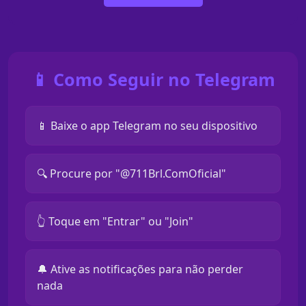
📱 Como Seguir no Telegram
📱 Baixe o app Telegram no seu dispositivo
🔍 Procure por "@711Brl.ComOficial"
👆 Toque em "Entrar" ou "Join"
🔔 Ative as notificações para não perder
nada