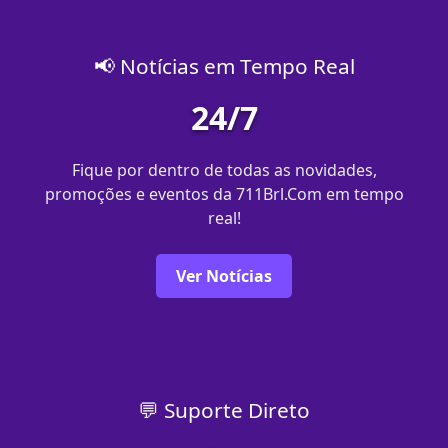
📢 Notícias em Tempo Real
24/7
Fique por dentro de todas as novidades,
promoções e eventos da 711Brl.Com em tempo
real!
Ver Notícias
💬 Suporte Direto