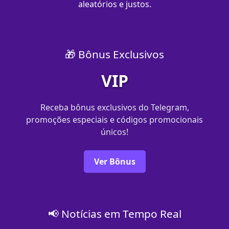
aleatórios e justos.
🎁 Bônus Exclusivos
VIP
Receba bônus exclusivos do Telegram,
promoções especiais e códigos promocionais
únicos!
Ver Bônus
📢 Notícias em Tempo Real