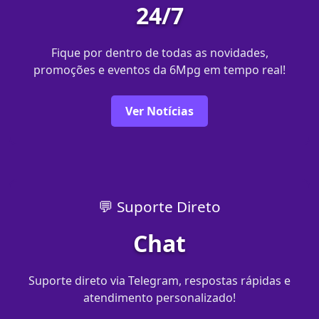
24/7
Fique por dentro de todas as novidades,
promoções e eventos da 6Mpg em tempo real!
Ver Notícias
💬 Suporte Direto
Chat
Suporte direto via Telegram, respostas rápidas e
atendimento personalizado!