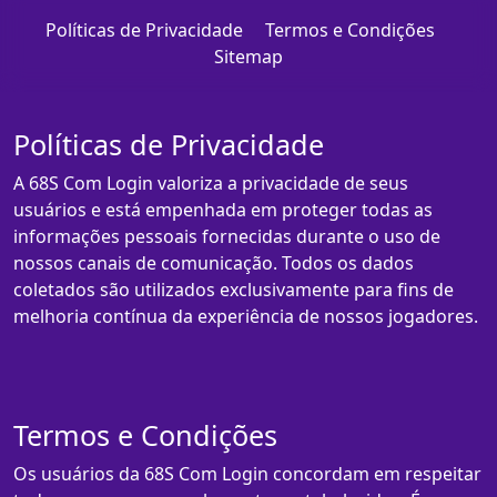
Políticas de Privacidade
Termos e Condições
Sitemap
Políticas de Privacidade
A 68S Com Login valoriza a privacidade de seus
usuários e está empenhada em proteger todas as
informações pessoais fornecidas durante o uso de
nossos canais de comunicação. Todos os dados
coletados são utilizados exclusivamente para fins de
melhoria contínua da experiência de nossos jogadores.
Termos e Condições
Os usuários da 68S Com Login concordam em respeitar