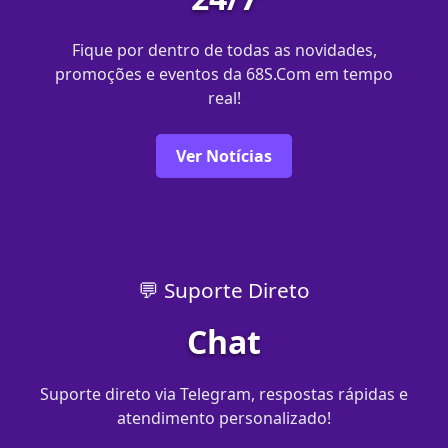
Fique por dentro de todas as novidades,
promoções e eventos da 68S.Com em tempo
real!
Ver Notícias
💬 Suporte Direto
Chat
Suporte direto via Telegram, respostas rápidas e
atendimento personalizado!