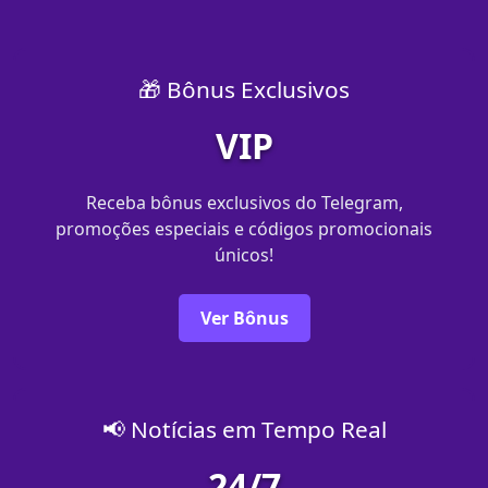
🎁 Bônus Exclusivos
VIP
Receba bônus exclusivos do Telegram,
promoções especiais e códigos promocionais
únicos!
Ver Bônus
📢 Notícias em Tempo Real
24/7