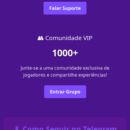
Falar Suporte
👥 Comunidade VIP
1000+
Junte-se a uma comunidade exclusiva de
jogadores e compartilhe experiências!
Entrar Grupo
📱 Como Seguir no Telegram