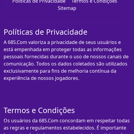
Políticas de Privacidade
Termos e Condições
Sitemap
Políticas de Privacidade
A 68S.Com valoriza a privacidade de seus usuários e
está empenhada em proteger todas as informações
pessoais fornecidas durante o uso de nossos canais de
comunicação. Todos os dados coletados são utilizados
exclusivamente para fins de melhoria contínua da
experiência de nossos jogadores.
Termos e Condições
Os usuários da 68S.Com concordam em respeitar todas
as regras e regulamentos estabelecidos. É importante