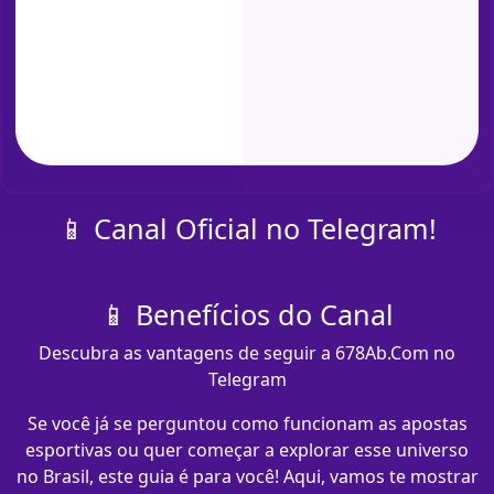
📱 Canal Oficial no Telegram!
📱 Benefícios do Canal
Descubra as vantagens de seguir a 678Ab.Com no
Telegram
Se você já se perguntou como funcionam as apostas
esportivas ou quer começar a explorar esse universo
no Brasil, este guia é para você! Aqui, vamos te mostrar