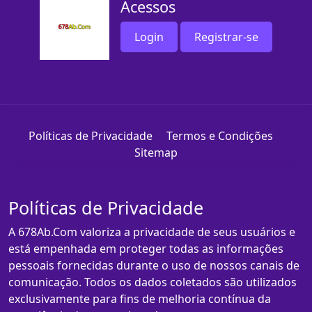
Acessos
Login
Registrar-se
Políticas de Privacidade
Termos e Condições
Sitemap
Políticas de Privacidade
A 678Ab.Com valoriza a privacidade de seus usuários e
está empenhada em proteger todas as informações
pessoais fornecidas durante o uso de nossos canais de
comunicação. Todos os dados coletados são utilizados
exclusivamente para fins de melhoria contínua da