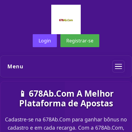
Login
Registrar-se
Menu
📱 678Ab.Com A Melhor
Plataforma de Apostas
Cadastre-se na 678Ab.Com para ganhar bônus no
cadastro e em cada recarga. Com a 678Ab.Com,