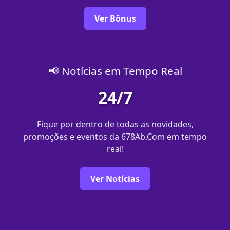
Ver Bônus
📢 Notícias em Tempo Real
24/7
Fique por dentro de todas as novidades,
promoções e eventos da 678Ab.Com em tempo
real!
Ver Notícias