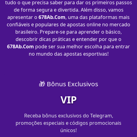
tudo o que precisa saber para dar os primeiros passos
de forma segura e divertida. Além disso, vamos
apresentar o
678Ab.Com
, uma das plataformas mais
confiáveis e populares de apostas online no mercado
brasileiro. Prepare-se para aprender o básico,
descobrir dicas práticas e entender por que o
678Ab.Com
pode ser sua melhor escolha para entrar
no mundo das apostas esportivas!
🎁 Bônus Exclusivos
VIP
Receba bônus exclusivos do Telegram,
promoções especiais e códigos promocionais
únicos!