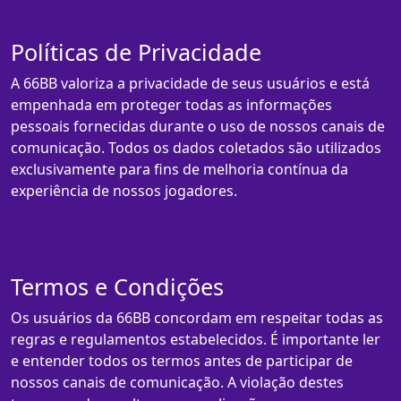
Políticas de Privacidade
A 66BB valoriza a privacidade de seus usuários e está
empenhada em proteger todas as informações
pessoais fornecidas durante o uso de nossos canais de
comunicação. Todos os dados coletados são utilizados
exclusivamente para fins de melhoria contínua da
experiência de nossos jogadores.
Termos e Condições
Os usuários da 66BB concordam em respeitar todas as
regras e regulamentos estabelecidos. É importante ler
e entender todos os termos antes de participar de
nossos canais de comunicação. A violação destes