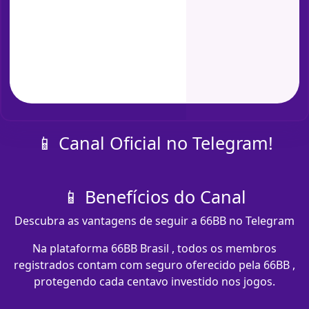
📱 Canal Oficial no Telegram!
📱 Benefícios do Canal
Descubra as vantagens de seguir a 66BB no Telegram
Na plataforma 66BB Brasil , todos os membros
registrados contam com seguro oferecido pela 66BB ,
protegendo cada centavo investido nos jogos.