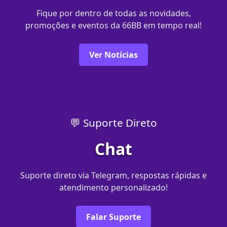
Fique por dentro de todas as novidades,
promoções e eventos da 66BB em tempo real!
Ver Notícias
💬 Suporte Direto
Chat
Suporte direto via Telegram, respostas rápidas e
atendimento personalizado!
Falar Suporte