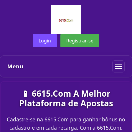
Login
Registrar-se
Menu
📱 6615.Com A Melhor
Plataforma de Apostas
Cadastre-se na 6615.Com para ganhar bônus no
cadastro e em cada recarga. Com a 6615.Com,