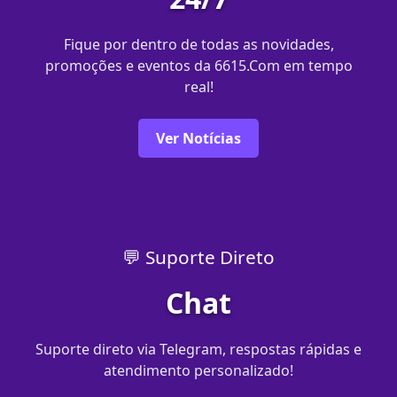
Fique por dentro de todas as novidades,
promoções e eventos da 6615.Com em tempo
real!
Ver Notícias
💬 Suporte Direto
Chat
Suporte direto via Telegram, respostas rápidas e
atendimento personalizado!