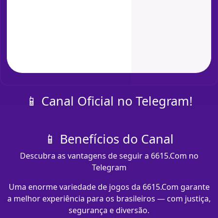
📱 Canal Oficial no Telegram!
📱 Benefícios do Canal
Descubra as vantagens de seguir a 6615.Com no
Telegram
Uma enorme variedade de jogos da 6615.Com garante
a melhor experiência para os brasileiros — com justiça,
segurança e diversão.