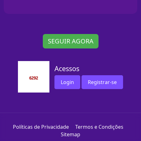
SEGUIR AGORA
Acessos
Login
Registrar-se
Políticas de Privacidade
Termos e Condições
Sitemap