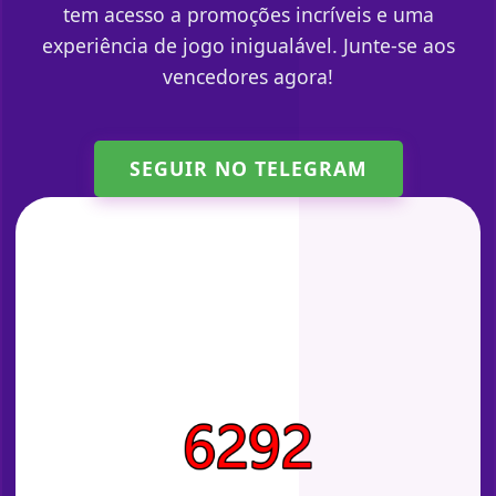
tem acesso a promoções incríveis e uma
experiência de jogo inigualável. Junte-se aos
vencedores agora!
SEGUIR NO TELEGRAM