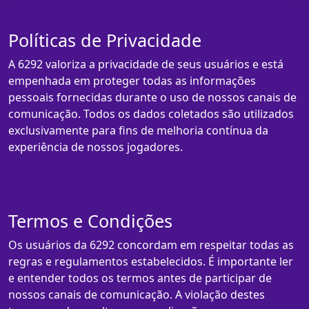
Políticas de Privacidade
A 6292 valoriza a privacidade de seus usuários e está
empenhada em proteger todas as informações
pessoais fornecidas durante o uso de nossos canais de
comunicação. Todos os dados coletados são utilizados
exclusivamente para fins de melhoria contínua da
experiência de nossos jogadores.
Termos e Condições
Os usuários da 6292 concordam em respeitar todas as
regras e regulamentos estabelecidos. É importante ler
e entender todos os termos antes de participar de
nossos canais de comunicação. A violação destes