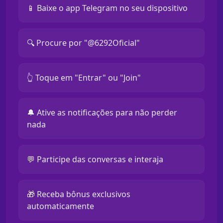
📱 Baixe o app Telegram no seu dispositivo
🔍 Procure por "@6292Oficial"
👆 Toque em "Entrar" ou "Join"
🔔 Ative as notificações para não perder
nada
💬 Participe das conversas e interaja
🎁 Receba bônus exclusivos
automaticamente