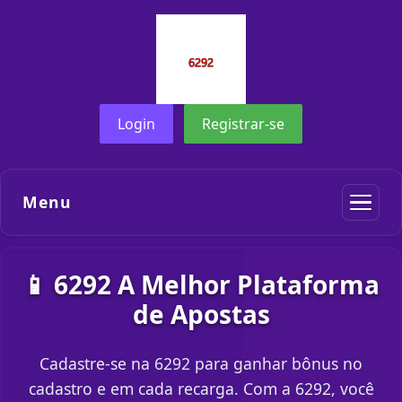
Login
Registrar-se
Menu
📱 6292 A Melhor Plataforma
de Apostas
Cadastre-se na 6292 para ganhar bônus no
cadastro e em cada recarga. Com a 6292, você