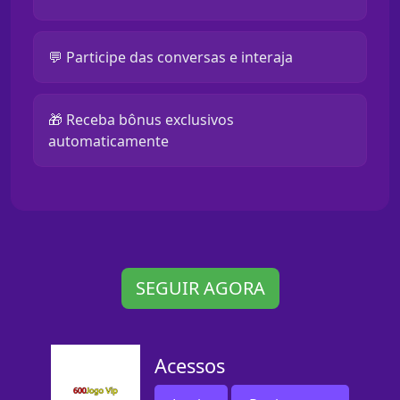
💬 Participe das conversas e interaja
🎁 Receba bônus exclusivos
automaticamente
SEGUIR AGORA
Acessos