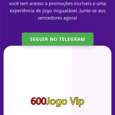
você tem acesso a promoções incríveis e uma
experiência de jogo inigualável. Junte-se aos
vencedores agora!
SEGUIR NO TELEGRAM