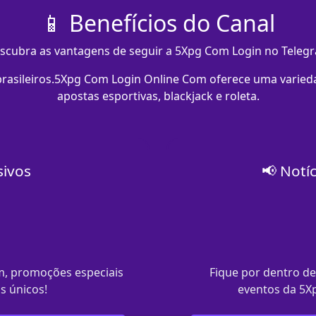
📱 Benefícios do Canal
scubra as vantagens de seguir a 5Xpg Com Login no Teleg
rasileiros.5Xpg Com Login Online Com oferece uma variedad
apostas esportivas, blackjack e roleta.
sivos
📢 Notí
m, promoções especiais
Fique por dentro d
s únicos!
eventos da 5X