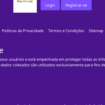
Login
Registrar-se
Políticas de Privacidade
Termos e Condições
Sitemap
de
e seus usuários e está empenhada em proteger todas as inf
dados coletados são utilizados exclusivamente para fins d