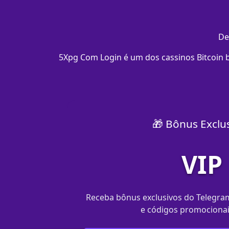
De
5Xpg Com Login é um dos cassinos Bitcoin b
🎁 Bônus Exclu
VIP
Receba bônus exclusivos do Telegra
e códigos promocionai