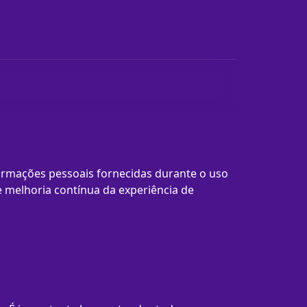
ormações pessoais fornecidas durante o uso
e melhoria contínua da experiência de