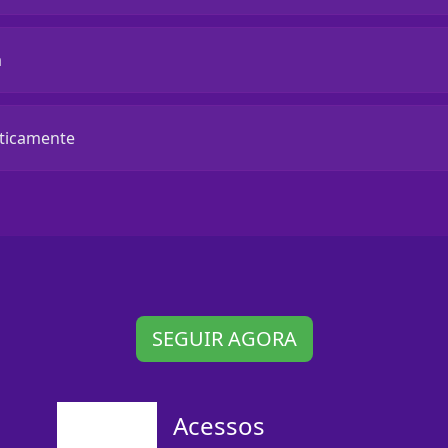
a
aticamente
SEGUIR AGORA
Acessos