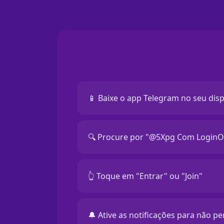
📱 Baixe o app Telegram no seu disp
🔍 Procure por "@5Xpg Com LoginOf
👆 Toque em "Entrar" ou "Join"
🔔 Ative as notificações para não p