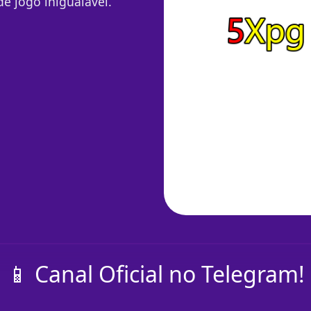
e jogo inigualável.
📱 Canal Oficial no Telegram!