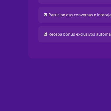
💬 Participe das conversas e interaj
🎁 Receba bônus exclusivos autom