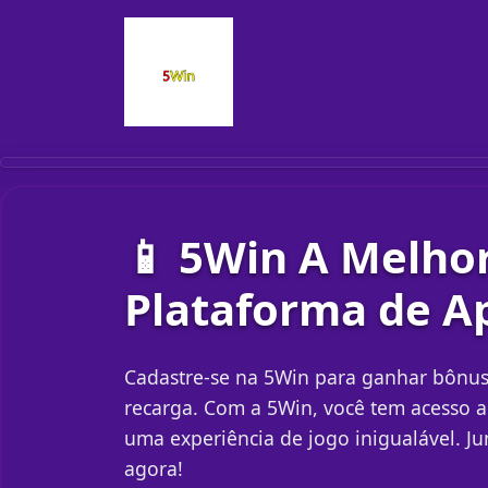
📱 5Win A Melho
Plataforma de A
Cadastre-se na 5Win para ganhar bônus
recarga. Com a 5Win, você tem acesso a
uma experiência de jogo inigualável. J
agora!