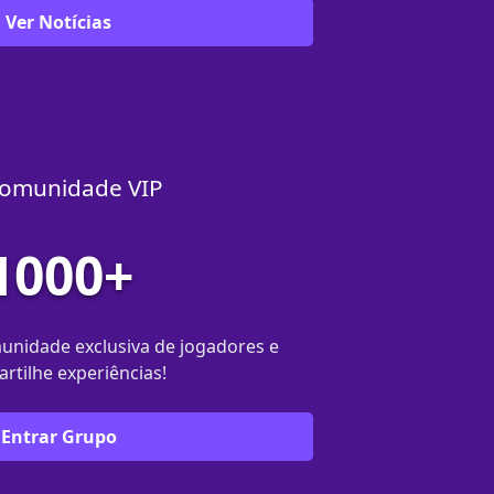
Ver Notícias
Comunidade VIP
1000+
unidade exclusiva de jogadores e
rtilhe experiências!
Entrar Grupo