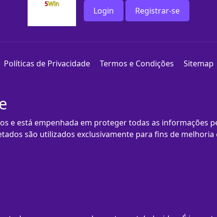
Login
Registrar-se
Políticas de Privacidade
Termos e Condições
Sitemap
de
rios e está empenhada em proteger todas as informações p
tados são utilizados exclusivamente para fins de melhoria