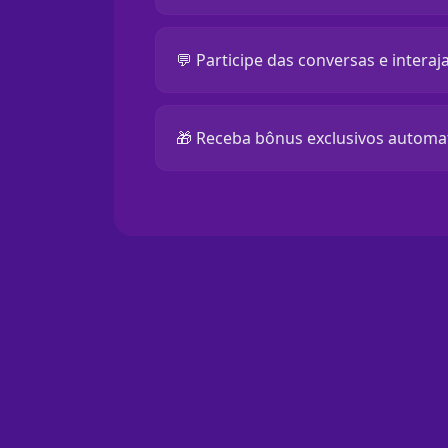
💬 Participe das conversas e interaj
🎁 Receba bônus exclusivos autom