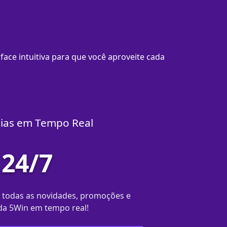
face intuitiva para que você aproveite cada
cias em Tempo Real
24/7
e todas as novidades, promoções e
da 5Win em tempo real!