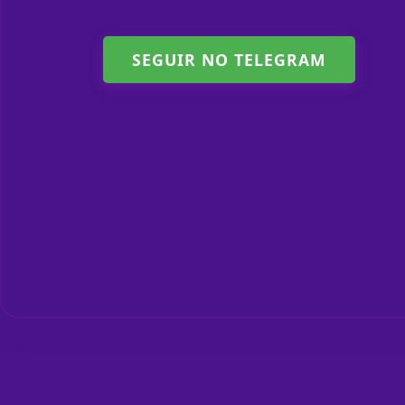
SEGUIR NO TELEGRAM