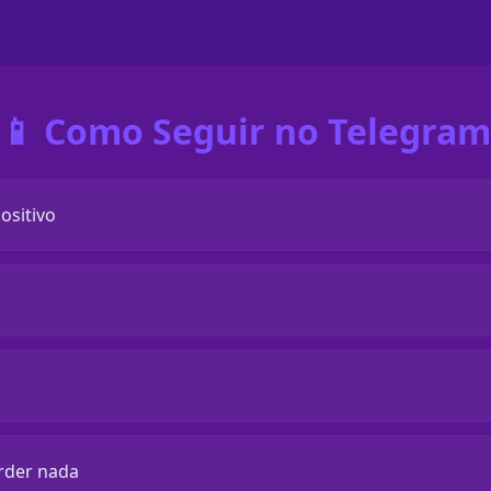
📱 Como Seguir no Telegram
ositivo
erder nada