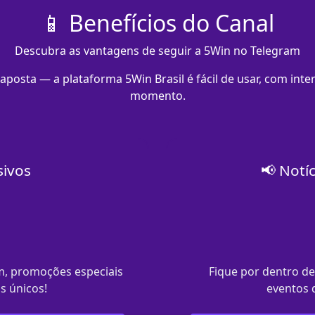
📱 Benefícios do Canal
Descubra as vantagens de seguir a 5Win no Telegram
aposta — a plataforma 5Win Brasil é fácil de usar, com inter
momento.
sivos
📢 Notí
m, promoções especiais
Fique por dentro d
s únicos!
eventos 