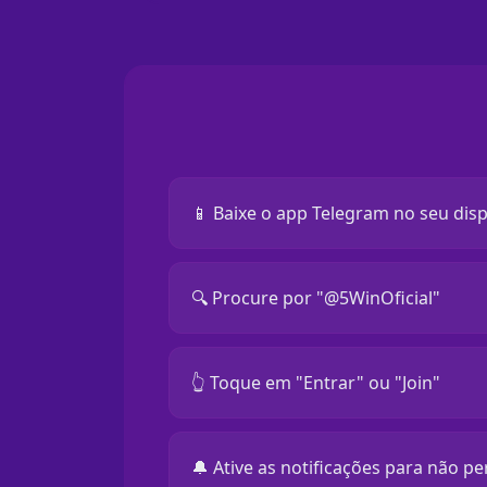
📱 Baixe o app Telegram no seu disp
🔍 Procure por "@5WinOficial"
👆 Toque em "Entrar" ou "Join"
🔔 Ative as notificações para não p