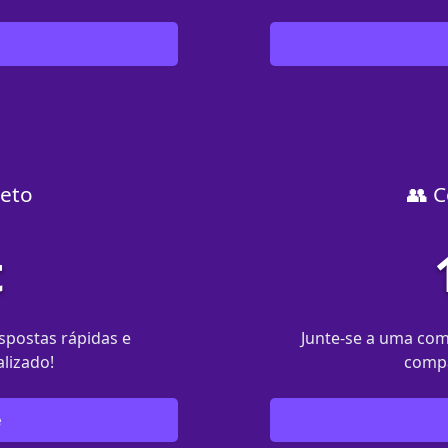
reto
👥 
t
espostas rápidas e
Junte-se a uma com
lizado!
compa
e