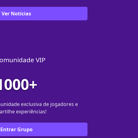
Ver Notícias
Comunidade VIP
1000+
unidade exclusiva de jogadores e
rtilhe experiências!
Entrar Grupo