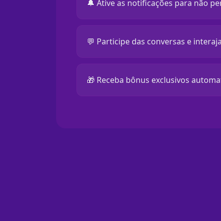
🔔 Ative as notificações para não p
💬 Participe das conversas e interaj
🎁 Receba bônus exclusivos autom