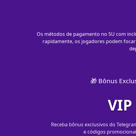
Os métodos de pagamento no 5U com​ inclue
rapidamente, os jogadores podem focar n
de
🎁 Bônus Exclu
VIP
Receba bônus exclusivos do Telegra
e códigos promocionai