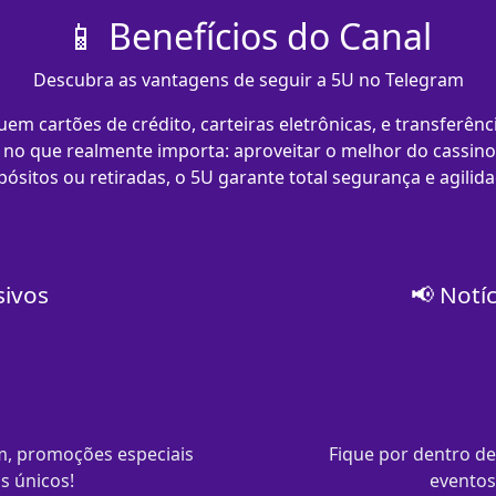
📱 Benefícios do Canal
Descubra as vantagens de seguir a 5U no Telegram
m cartões de crédito, carteiras eletrônicas, e transferên
o que realmente importa: aproveitar o melhor do cassino on
pósitos ou retiradas, o 5U garante total segurança e agilida
sivos
📢 Notí
m, promoções especiais
Fique por dentro d
s únicos!
eventos