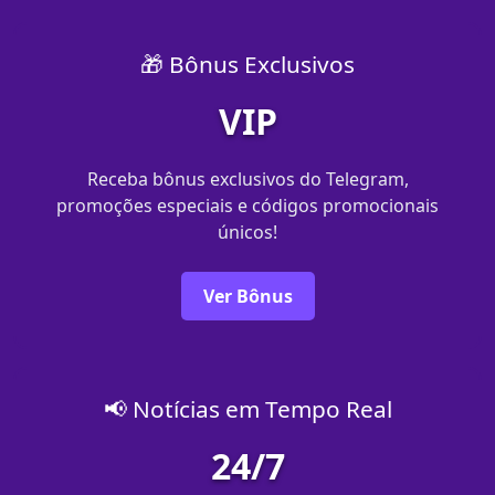
🎁 Bônus Exclusivos
VIP
Receba bônus exclusivos do Telegram,
promoções especiais e códigos promocionais
únicos!
Ver Bônus
📢 Notícias em Tempo Real
24/7