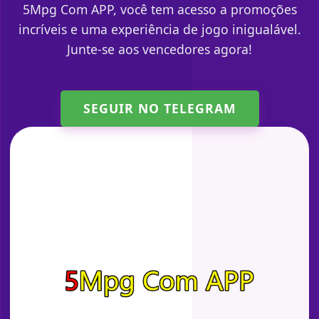
5Mpg Com APP, você tem acesso a promoções
incríveis e uma experiência de jogo inigualável.
Junte-se aos vencedores agora!
SEGUIR NO TELEGRAM