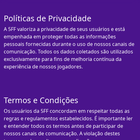
Políticas de Privacidade
A 5FF valoriza a privacidade de seus usuários e está
empenhada em proteger todas as informações
pessoais fornecidas durante o uso de nossos canais de
comunicação. Todos os dados coletados são utilizados
exclusivamente para fins de melhoria contínua da
experiência de nossos jogadores.
Termos e Condições
Os usuários da 5FF concordam em respeitar todas as
regras e regulamentos estabelecidos. É importante ler
e entender todos os termos antes de participar de
nossos canais de comunicação. A violação destes