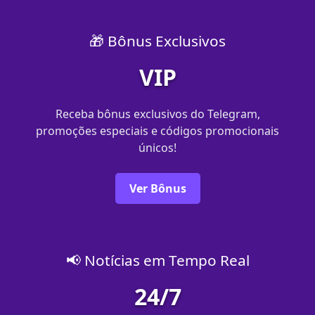
🎁 Bônus Exclusivos
VIP
Receba bônus exclusivos do Telegram,
promoções especiais e códigos promocionais
únicos!
Ver Bônus
📢 Notícias em Tempo Real
24/7