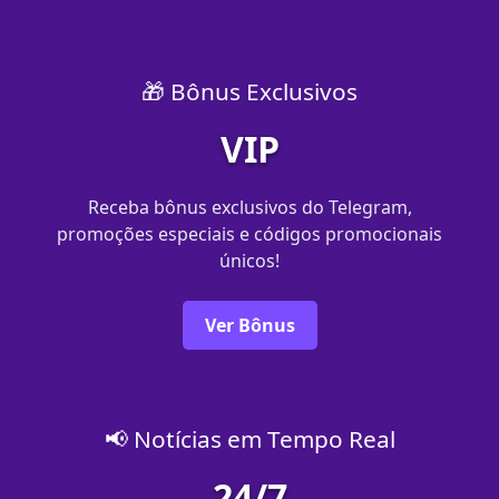
🎁 Bônus Exclusivos
VIP
Receba bônus exclusivos do Telegram,
promoções especiais e códigos promocionais
únicos!
Ver Bônus
📢 Notícias em Tempo Real
24/7