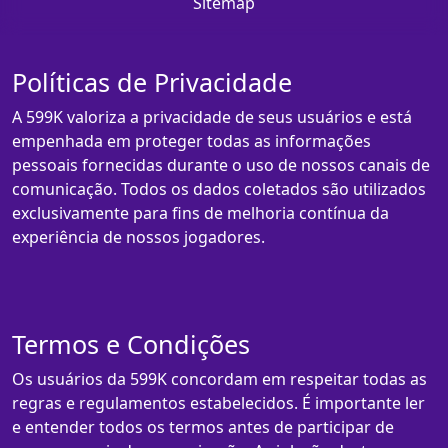
Sitemap
Políticas de Privacidade
A 599K valoriza a privacidade de seus usuários e está
empenhada em proteger todas as informações
pessoais fornecidas durante o uso de nossos canais de
comunicação. Todos os dados coletados são utilizados
exclusivamente para fins de melhoria contínua da
experiência de nossos jogadores.
Termos e Condições
Os usuários da 599K concordam em respeitar todas as
regras e regulamentos estabelecidos. É importante ler
e entender todos os termos antes de participar de