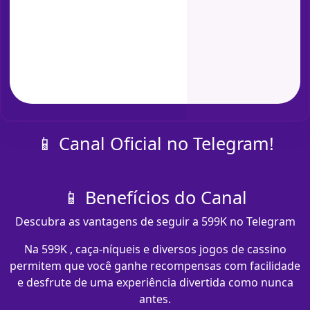
📱 Canal Oficial no Telegram!
📱 Benefícios do Canal
Descubra as vantagens de seguir a 599K no Telegram
Na 599K , caça-níqueis e diversos jogos de cassino
permitem que você ganhe recompensas com facilidade
e desfrute de uma experiência divertida como nunca
antes.