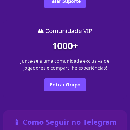
Falar Suporte
👥 Comunidade VIP
1000+
Junte-se a uma comunidade exclusiva de
jogadores e compartilhe experiências!
Entrar Grupo
📱 Como Seguir no Telegram