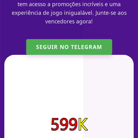
tem acesso a promoções incríveis e uma
experiência de jogo inigualável. Junte-se aos
vencedores agora!
SEGUIR NO TELEGRAM