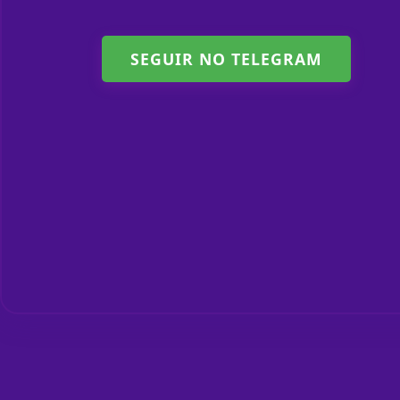
SEGUIR NO TELEGRAM