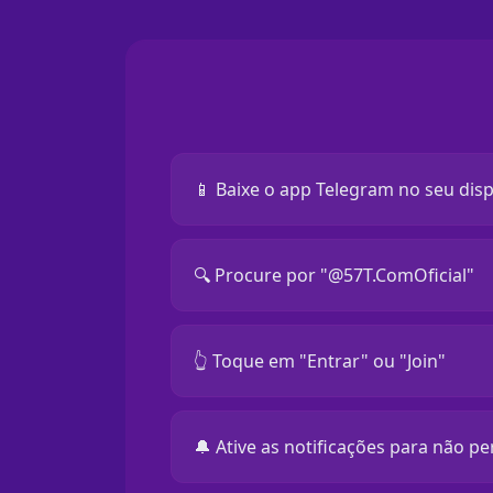
📱 Baixe o app Telegram no seu disp
🔍 Procure por "@57T.ComOficial"
👆 Toque em "Entrar" ou "Join"
🔔 Ative as notificações para não p