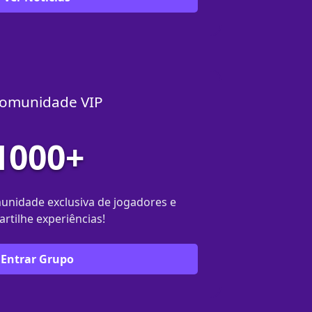
Comunidade VIP
1000+
unidade exclusiva de jogadores e
rtilhe experiências!
Entrar Grupo