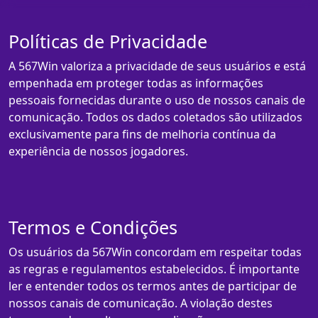
Políticas de Privacidade
A 567Win valoriza a privacidade de seus usuários e está
empenhada em proteger todas as informações
pessoais fornecidas durante o uso de nossos canais de
comunicação. Todos os dados coletados são utilizados
exclusivamente para fins de melhoria contínua da
experiência de nossos jogadores.
Termos e Condições
Os usuários da 567Win concordam em respeitar todas
as regras e regulamentos estabelecidos. É importante
ler e entender todos os termos antes de participar de
nossos canais de comunicação. A violação destes