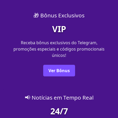
🎁 Bônus Exclusivos
VIP
Receba bônus exclusivos do Telegram,
promoções especiais e códigos promocionais
únicos!
Ver Bônus
📢 Notícias em Tempo Real
24/7