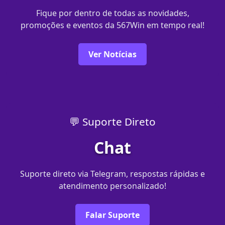
Fique por dentro de todas as novidades,
promoções e eventos da 567Win em tempo real!
Ver Notícias
💬 Suporte Direto
Chat
Suporte direto via Telegram, respostas rápidas e
atendimento personalizado!
Falar Suporte