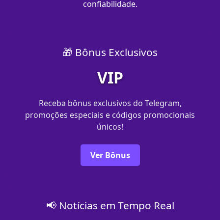
confiabilidade.
🎁 Bônus Exclusivos
VIP
Receba bônus exclusivos do Telegram,
promoções especiais e códigos promocionais
únicos!
Ver Bônus
📢 Notícias em Tempo Real