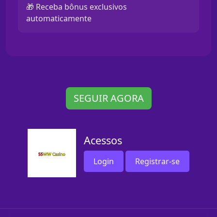
🎁 Receba bônus exclusivos
automaticamente
SEGUIR AGORA
Acessos
Login
Registrar-se