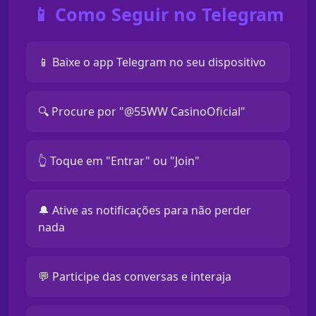
📱 Como Seguir no Telegram
📱 Baixe o app Telegram no seu dispositivo
🔍 Procure por "@55WW CasinoOficial"
👆 Toque em "Entrar" ou "Join"
🔔 Ative as notificações para não perder
nada
💬 Participe das conversas e interaja