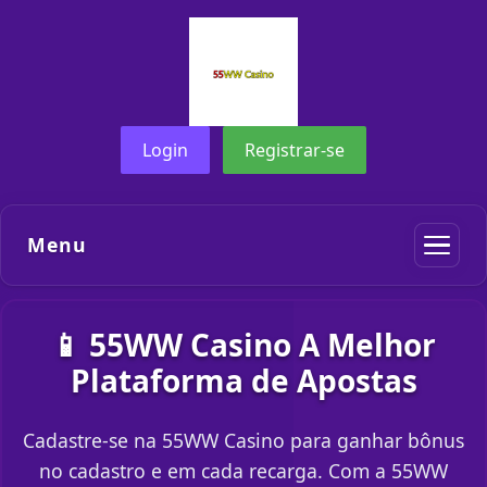
Login
Registrar-se
Menu
📱 55WW Casino A Melhor
Plataforma de Apostas
Cadastre-se na 55WW Casino para ganhar bônus
no cadastro e em cada recarga. Com a 55WW