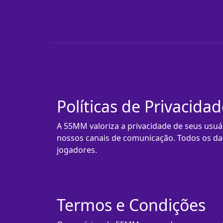
Políticas de Privacida
A 55MM valoriza a privacidade de seus usu
nossos canais de comunicação. Todos os dad
jogadores.
Termos e Condições