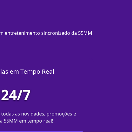
om entretenimento sincronizado da 55MM
cias em Tempo Real
24/7
e todas as novidades, promoções e
da 55MM em tempo real!