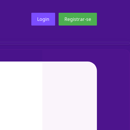
Login
Registrar-se