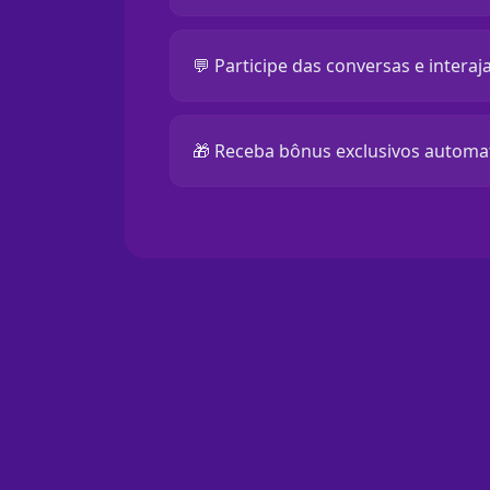
💬 Participe das conversas e interaj
🎁 Receba bônus exclusivos autom