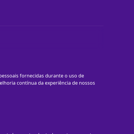
pessoais fornecidas durante o uso de
elhoria contínua da experiência de nossos