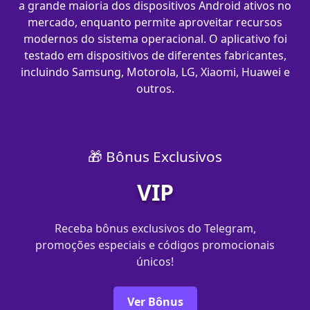
a grande maioria dos dispositivos Android ativos no
mercado, enquanto permite aproveitar recursos
modernos do sistema operacional. O aplicativo foi
testado em dispositivos de diferentes fabricantes,
incluindo Samsung, Motorola, LG, Xiaomi, Huawei e
outros.
🎁 Bônus Exclusivos
VIP
Receba bônus exclusivos do Telegram,
promoções especiais e códigos promocionais
únicos!
Ver Bônus