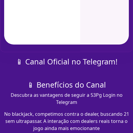
📱 Canal Oficial no Telegram!
📱 Benefícios do Canal
Descubra as vantagens de seguir a 53Pg Login no
Telegram
No blackjack, competimos contra o dealer, buscando 21
sem ultrapassar. A interação com dealers reais torna o
jogo ainda mais emocionante