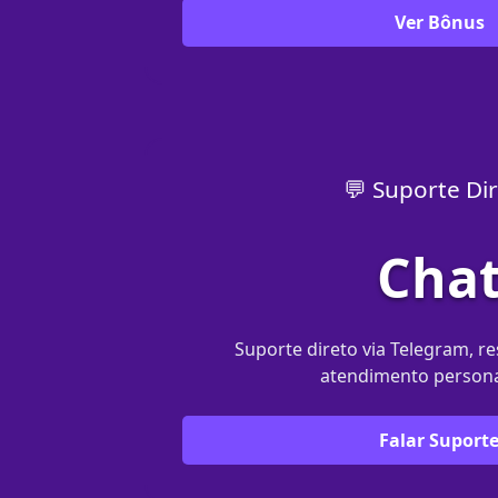
Ver Bônus
💬 Suporte Di
Cha
Suporte direto via Telegram, r
atendimento persona
Falar Suport