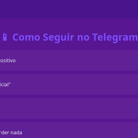
📱 Como Seguir no Telegram
ositivo
cial"
erder nada