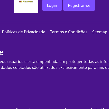
Login
Registrar-se
Políticas de Privacidade
Termos e Condições
Sitemap
de
 seus usuários e está empenhada em proteger todas as inf
dados coletados são utilizados exclusivamente para fins d