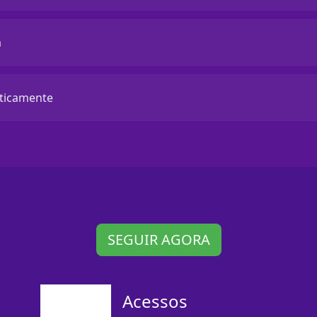
a
aticamente
SEGUIR AGORA
Acessos