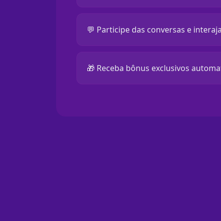
💬 Participe das conversas e interaj
🎁 Receba bônus exclusivos autom