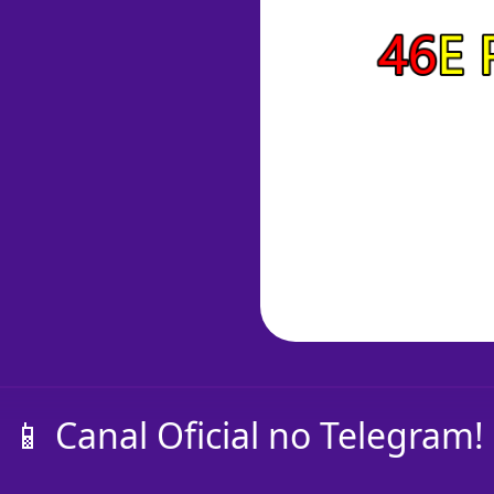
📱 Canal Oficial no Telegram!