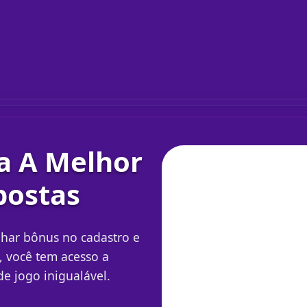
a A Melhor
postas
nhar bônus no cadastro e
, você tem acesso a
e jogo inigualável.