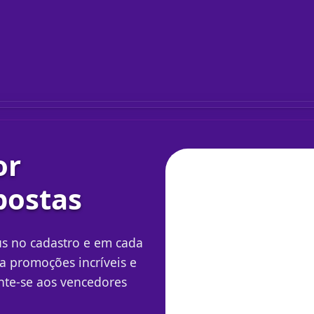
or
postas
s no cadastro e em cada
a promoções incríveis e
unte-se aos vencedores