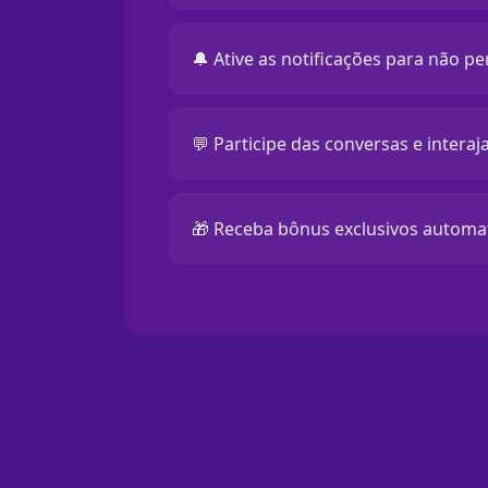
🔔 Ative as notificações para não p
💬 Participe das conversas e interaj
🎁 Receba bônus exclusivos autom