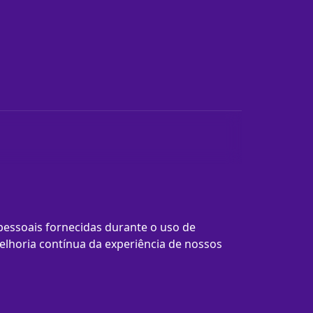
pessoais fornecidas durante o uso de
elhoria contínua da experiência de nossos