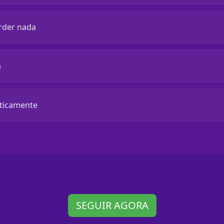
erder nada
a
aticamente
SEGUIR AGORA