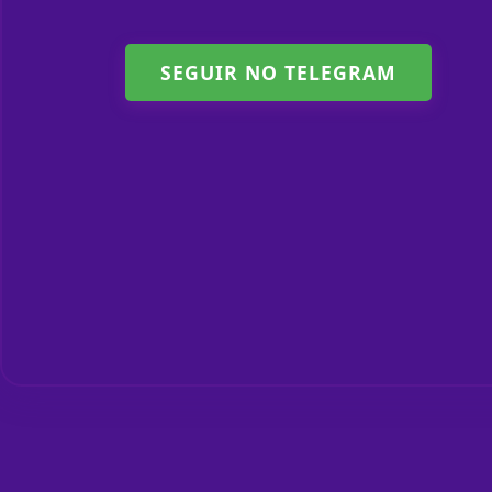
SEGUIR NO TELEGRAM