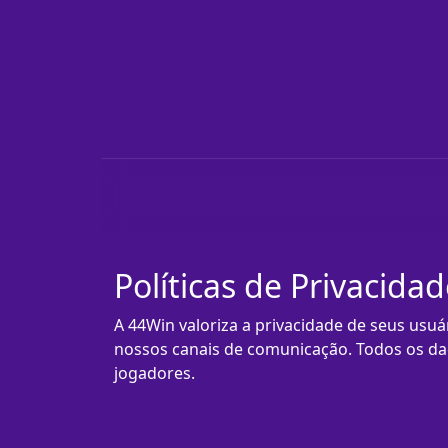
Políticas de Privacida
A 44Win valoriza a privacidade de seus usu
nossos canais de comunicação. Todos os dad
jogadores.