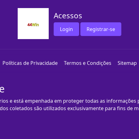
Acessos
Login
Registrar-se
Políticas de Privacidade
Termos e Condições
Sitemap
de
ários e está empenhada em proteger todas as informações 
os coletados são utilizados exclusivamente para fins de m