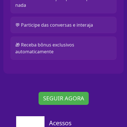
nada
💬 Participe das conversas e interaja
🎁 Receba bônus exclusivos
automaticamente
SEGUIR AGORA
Acessos