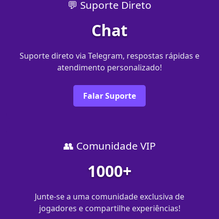
💬 Suporte Direto
Chat
Suporte direto via Telegram, respostas rápidas e
atendimento personalizado!
Falar Suporte
👥 Comunidade VIP
1000+
Junte-se a uma comunidade exclusiva de
jogadores e compartilhe experiências!