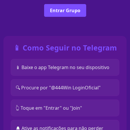
Entrar Grupo
📱 Como Seguir no Telegram
📱 Baixe o app Telegram no seu dispositivo
🔍 Procure por "@444Win LoginOficial"
👆 Toque em "Entrar" ou "Join"
🔔 Ative as notificações para não perder