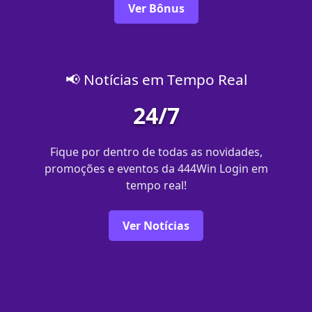
Ver Bônus
📢 Notícias em Tempo Real
24/7
Fique por dentro de todas as novidades,
promoções e eventos da 444Win Login em
tempo real!
Ver Notícias