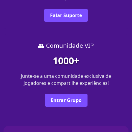
Falar Suporte
👥 Comunidade VIP
1000+
Junte-se a uma comunidade exclusiva de
jogadores e compartilhe experiências!
Entrar Grupo