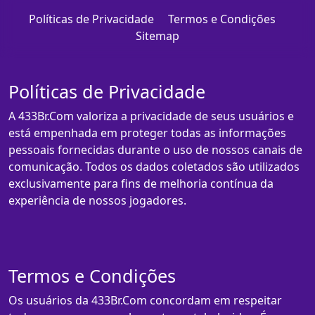
Políticas de Privacidade
Termos e Condições
Sitemap
Políticas de Privacidade
A 433Br.Com valoriza a privacidade de seus usuários e
está empenhada em proteger todas as informações
pessoais fornecidas durante o uso de nossos canais de
comunicação. Todos os dados coletados são utilizados
exclusivamente para fins de melhoria contínua da
experiência de nossos jogadores.
Termos e Condições
Os usuários da 433Br.Com concordam em respeitar