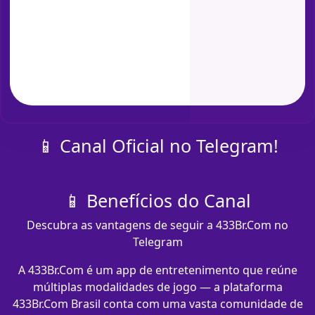
📱 Canal Oficial no Telegram!
📱 Benefícios do Canal
Descubra as vantagens de seguir a 433Br.Com no
Telegram
A 433Br.Com é um app de entretenimento que reúne
múltiplas modalidades de jogo — a plataforma
433Br.Com Brasil conta com uma vasta comunidade de