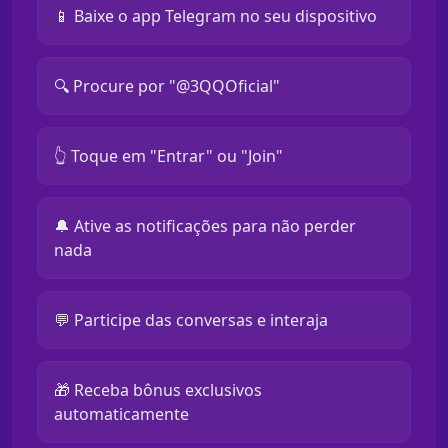
📱 Baixe o app Telegram no seu dispositivo
🔍 Procure por "@3QQOficial"
👆 Toque em "Entrar" ou "Join"
🔔 Ative as notificações para não perder
nada
💬 Participe das conversas e interaja
🎁 Receba bônus exclusivos
automaticamente