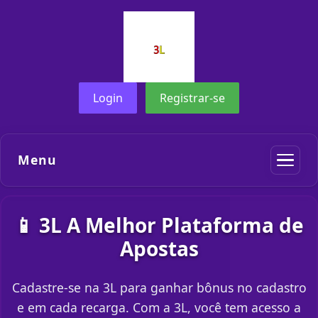
Login
Registrar-se
Menu
📱 3L A Melhor Plataforma de
Apostas
Cadastre-se na 3L para ganhar bônus no cadastro
e em cada recarga. Com a 3L, você tem acesso a