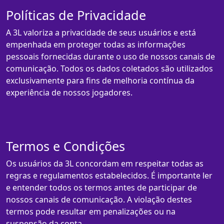
Políticas de Privacidade
A 3L valoriza a privacidade de seus usuários e está
empenhada em proteger todas as informações
pessoais fornecidas durante o uso de nossos canais de
comunicação. Todos os dados coletados são utilizados
exclusivamente para fins de melhoria contínua da
experiência de nossos jogadores.
Termos e Condições
Os usuários da 3L concordam em respeitar todas as
regras e regulamentos estabelecidos. É importante ler
e entender todos os termos antes de participar de
nossos canais de comunicação. A violação destes
termos pode resultar em penalizações ou na
suspensão da conta.