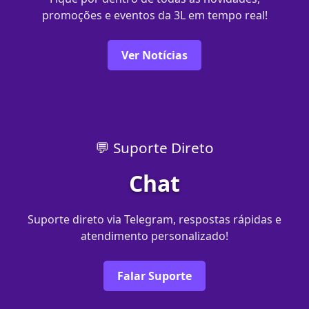
promoções e eventos da 3L em tempo real!
Ver Notícias
💬 Suporte Direto
Chat
Suporte direto via Telegram, respostas rápidas e
atendimento personalizado!
Falar Suporte