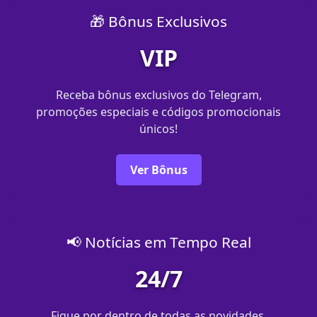
🎁 Bônus Exclusivos
VIP
Receba bônus exclusivos do Telegram,
promoções especiais e códigos promocionais
únicos!
Ver Bônus
📢 Notícias em Tempo Real
24/7
Fique por dentro de todas as novidades,