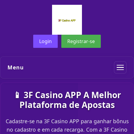
Login
Registrar-se
Menu
📱 3F Casino APP A Melhor
Plataforma de Apostas
Cadastre-se na 3F Casino APP para ganhar bônus
no cadastro e em cada recarga. Com a 3F Casino