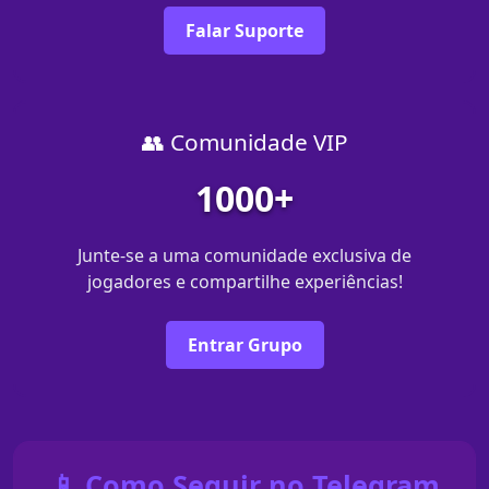
Falar Suporte
👥 Comunidade VIP
1000+
Junte-se a uma comunidade exclusiva de
jogadores e compartilhe experiências!
Entrar Grupo
📱 Como Seguir no Telegram