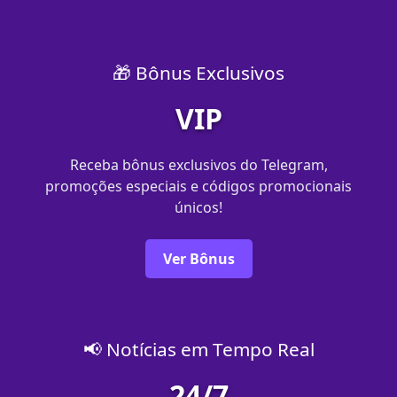
🎁 Bônus Exclusivos
VIP
Receba bônus exclusivos do Telegram,
promoções especiais e códigos promocionais
únicos!
Ver Bônus
📢 Notícias em Tempo Real
24/7