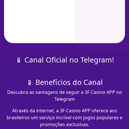
📱 Canal Oficial no Telegram!
📱 Benefícios do Canal
Descubra as vantagens de seguir a 3F Casino APP no
Telegram
Através da internet, a 3F Casino APP oferece aos
brasileiros um serviço incrível com jogos populares e
promoções exclusivas.