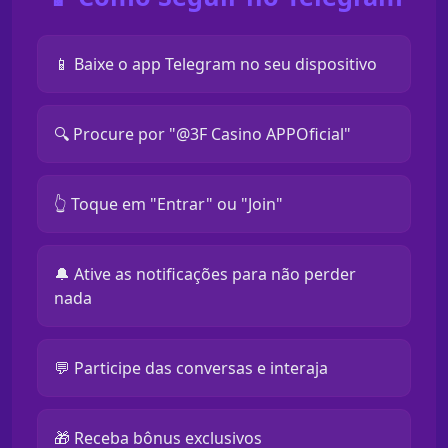
📱 Baixe o app Telegram no seu dispositivo
🔍 Procure por "@3F Casino APPOficial"
👆 Toque em "Entrar" ou "Join"
🔔 Ative as notificações para não perder
nada
💬 Participe das conversas e interaja
🎁 Receba bônus exclusivos