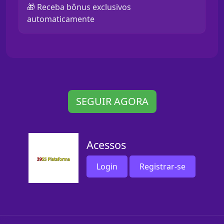
🎁 Receba bônus exclusivos
automaticamente
SEGUIR AGORA
Acessos
Login
Registrar-se