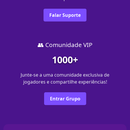
Falar Suporte
👥 Comunidade VIP
1000+
Junte-se a uma comunidade exclusiva de
jogadores e compartilhe experiências!
Entrar Grupo