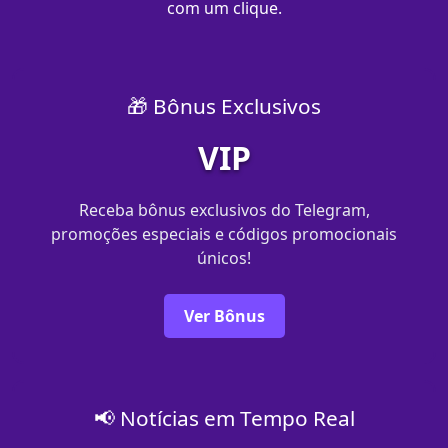
com um clique.
🎁 Bônus Exclusivos
VIP
Receba bônus exclusivos do Telegram,
promoções especiais e códigos promocionais
únicos!
Ver Bônus
📢 Notícias em Tempo Real