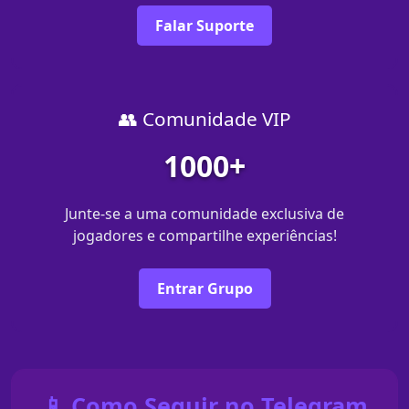
Falar Suporte
👥 Comunidade VIP
1000+
Junte-se a uma comunidade exclusiva de
jogadores e compartilhe experiências!
Entrar Grupo
📱 Como Seguir no Telegram