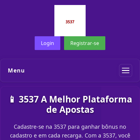
Login
Registrar-se
Menu
📱 3537 A Melhor Plataforma
de Apostas
Cadastre-se na 3537 para ganhar bônus no
cadastro e em cada recarga. Com a 3537, você