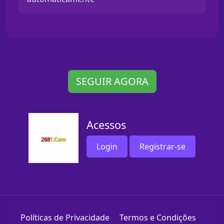
SEGUIR AGORA
Acessos
Login
Registrar-se
Políticas de Privacidade
Termos e Condições