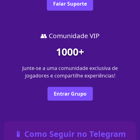
Falar Suporte
👥 Comunidade VIP
1000+
Junte-se a uma comunidade exclusiva de
jogadores e compartilhe experiências!
Entrar Grupo
📱 Como Seguir no Telegram