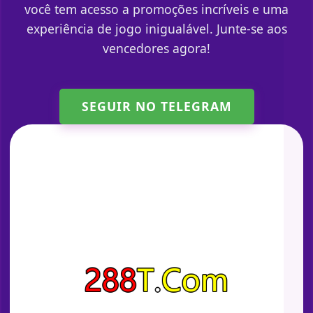
você tem acesso a promoções incríveis e uma
experiência de jogo inigualável. Junte-se aos
vencedores agora!
SEGUIR NO TELEGRAM